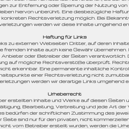
ngen zur Entfernung oder Sperrung der Nutzung von
eiben hiervon unberührt. Eine diesbezügliche Haftun
er konkreten Rechtsverletzung möglich. Bei Bekan
erletzungen werden wir diese Inhalte umgehend en
Haftung für Links
s zu externen Webseiten Dritter, auf deren Inhalte
e fremden Inhalte auch keine Gewähr übernehmen. Fü
ge Anbieter oder Betreiber der Seiten verantwortlich.
ung auf mögliche Rechtsverstöße überprüft. Recht
icht erkennbar. Eine permanente inhaltliche Kontroll
haltspunkte einer Rechtsverletzung nicht zumutba
rletzungen werden wir derartige Links umgehend e
Urheberrecht
iber erstellten Inhalte und Werke auf diesen Seiten
fältigung, Bearbeitung, Verbreitung und jede Art de
 bedürfen der schriftlichen Zustimmung des jeweili
Seite sind nur für den privaten, nicht kommerziell
e nicht vom Betreiber erstellt wurden, werden die Urh